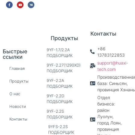
Контакты
Продукты
+86
9YF-1.7/2.2A
Быстрые
13783122853
ПОДБОРЩИК
ссылки
support@huaxi-
9YF-2.27(1290XD)
Главная
tech.com
ПОДБОРЩИК
Производственна
9YF-2.2A
Продукты
база: Синьсян,
ПОДБОРЩИК
провинция Хэнань
О нас
9YF-2.2D
Отдел
ПОДБОРЩИК
бизнеса:
Новости
район
9YF-2.2S
Луолун,
ПОДБОРЩИК
Контакты
город Лоян,
9YFS-2.2S
провинция
ПОДБОРЩИК