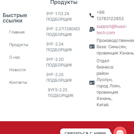
Продукты
+86
9YF-1.7/2.2A
Быстрые
13783122853
ПОДБОРЩИК
ссылки
support@huaxi-
9YF-2.27(1290XD)
Главная
tech.com
ПОДБОРЩИК
Производственна
9YF-2.2A
Продукты
база: Синьсян,
ПОДБОРЩИК
провинция Хэнань
О нас
9YF-2.2D
Отдел
ПОДБОРЩИК
бизнеса:
Новости
район
9YF-2.2S
Луолун,
ПОДБОРЩИК
Контакты
город Лоян,
9YFS-2.2S
провинция
ПОДБОРЩИК
Хэнань,
Китай.
связаться с нами