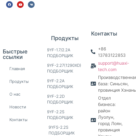
Контакты
Продукты
+86
9YF-1.7/2.2A
Быстрые
13783122853
ПОДБОРЩИК
ссылки
support@huaxi-
9YF-2.27(1290XD)
Главная
tech.com
ПОДБОРЩИК
Производственна
9YF-2.2A
Продукты
база: Синьсян,
ПОДБОРЩИК
провинция Хэнань
О нас
9YF-2.2D
Отдел
ПОДБОРЩИК
бизнеса:
Новости
район
9YF-2.2S
Луолун,
ПОДБОРЩИК
Контакты
город Лоян,
9YFS-2.2S
провинция
ПОДБОРЩИК