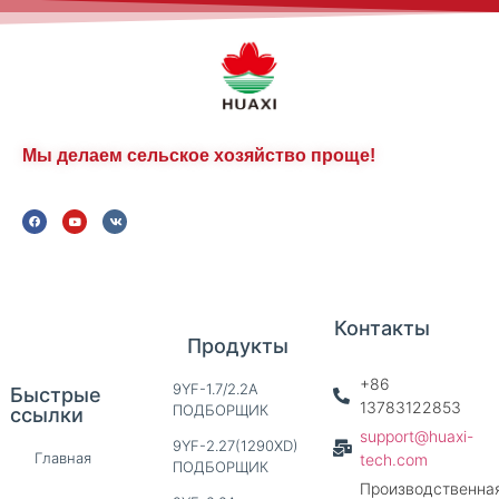
Мы делаем сельское хозяйство проще!
Контакты
Продукты
+86
9YF-1.7/2.2A
Быстрые
13783122853
ПОДБОРЩИК
ссылки
support@huaxi-
9YF-2.27(1290XD)
Главная
tech.com
ПОДБОРЩИК
Производственна