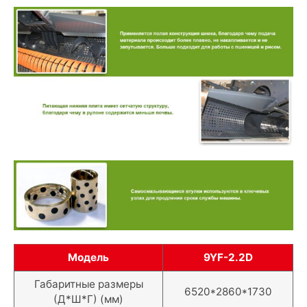
Модель
9YF-2.2D
Габаритные размеры
6520*2860*1730
(Д*Ш*Г) (мм)