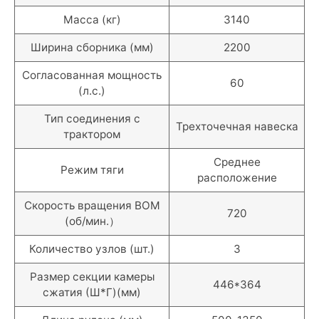
Масса (кг)
3140
Ширина сборника (мм)
2200
Согласованная мощность
60
(л.с.)
Тип соединения с
Трехточечная навеска
трактором
Среднее
Режим тяги
расположение
Скорость вращения ВОМ
720
(об/мин.）
Количество узлов (шт.)
3
Размер секции камеры
446*364
сжатия (Ш*Г)(мм)