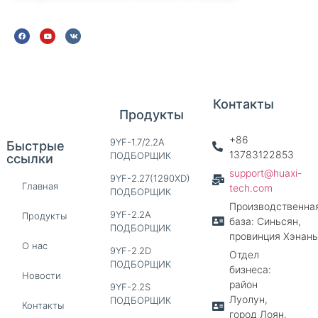
Контакты
Продукты
+86
9YF-1.7/2.2A
Быстрые
13783122853
ПОДБОРЩИК
ссылки
support@huaxi-
9YF-2.27(1290XD)
Главная
tech.com
ПОДБОРЩИК
Производственна
9YF-2.2A
Продукты
база: Синьсян,
ПОДБОРЩИК
провинция Хэнань
О нас
9YF-2.2D
Отдел
ПОДБОРЩИК
бизнеса:
Новости
район
9YF-2.2S
Луолун,
ПОДБОРЩИК
Контакты
город Лоян,