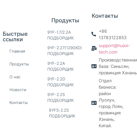
Контакты
Продукты
+86
9YF-1.7/2.2A
Быстрые
13783122853
ПОДБОРЩИК
ссылки
support@huaxi-
9YF-2.27(1290XD)
Главная
tech.com
ПОДБОРЩИК
Производственна
9YF-2.2A
Продукты
база: Синьсян,
ПОДБОРЩИК
провинция Хэнань
О нас
9YF-2.2D
Отдел
ПОДБОРЩИК
бизнеса:
Новости
район
9YF-2.2S
Луолун,
ПОДБОРЩИК
Контакты
город Лоян,
9YFS-2.2S
провинция
ПОДБОРЩИК
Хэнань,
Китай.